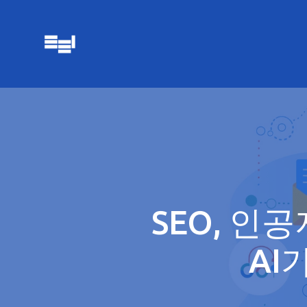
SEO, 인
AI